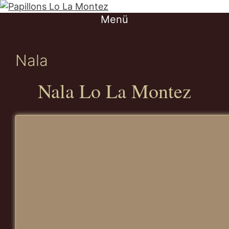
Springe
zum
Menü
Inhalt
Nala
Nala Lo La Montez